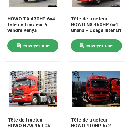
Visite d'usine
HOWO TX 430HP 6x4
Tête de tracteur
tête de tracteur à
HOWO NX 460HP 6x4
vendre Kenya
Ghana – Usage intensif
Contrôle de la qualité
envoyer une
envoyer une
Contact
demande
demande
nouvelles
Tous les cas
Le camion à ordures Howo
Tête de tracteur
Tête de tracteur
HOWO N7W 460 CV
HOWO 410HP 6x2
HOWO Tête de tracteur