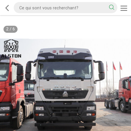
2
/
6