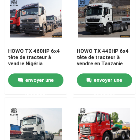
HOWO TX 460HP 6x4
HOWO TX 440HP 6x4
tête de tracteur à
tête de tracteur à
vendre Nigéria
vendre en Tanzanie
envoyer une
envoyer une
demande
demande
Aperçu
Produits
A propos de nous