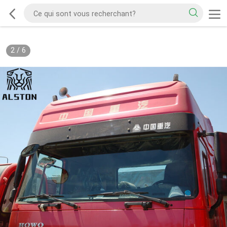
2
/
6