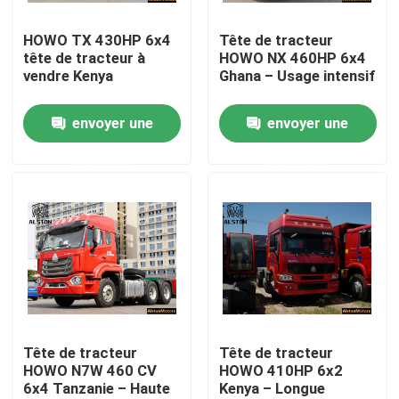
HOWO TX 430HP 6x4
Tête de tracteur
Visite d'usine
tête de tracteur à
HOWO NX 460HP 6x4
vendre Kenya
Ghana – Usage intensif
Contrôle de la qualité
envoyer une
envoyer une
demande
demande
Contact
nouvelles
Tous les cas
Le camion à ordures Howo
Tête de tracteur
Tête de tracteur
HOWO N7W 460 CV
HOWO 410HP 6x2
6x4 Tanzanie – Haute
Kenya – Longue
HOWO Tête de tracteur