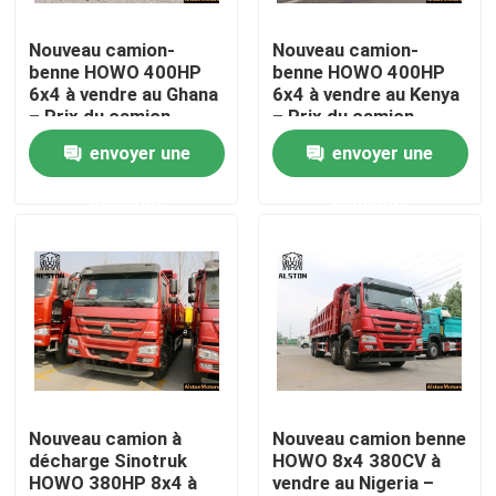
Nouveau camion-
Nouveau camion-
Visite d'usine
benne HOWO 400HP
benne HOWO 400HP
6x4 à vendre au Ghana
6x4 à vendre au Kenya
– Prix du camion-
– Prix du camion-
Contrôle de la qualité
benne de 6 m, CAF
benne de 5,6 m, CAF
envoyer une
envoyer une
Port de Tema
Mombasa
demande
demande
Contact
nouvelles
Tous les cas
Le camion à ordures Howo
Nouveau camion à
Nouveau camion benne
décharge Sinotruk
HOWO 8x4 380CV à
HOWO 380HP 8x4 à
vendre au Nigeria –
HOWO Tête de tracteur