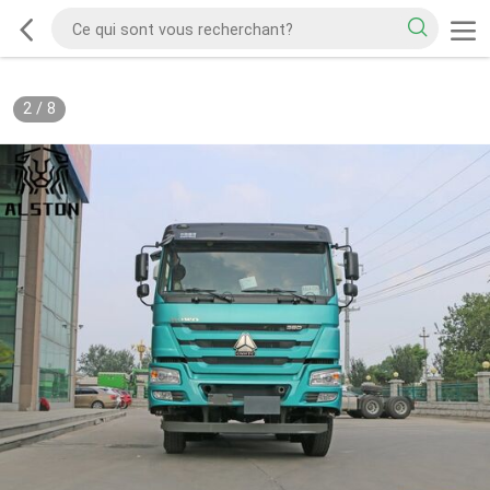
2
/
8