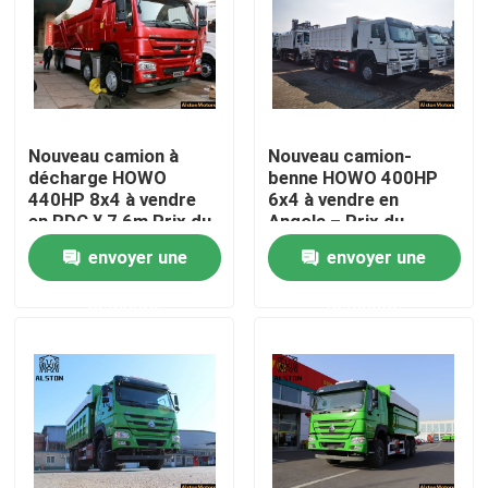
Nouveau camion à
Nouveau camion-
décharge HOWO
benne HOWO 400HP
440HP 8x4 à vendre
6x4 à vendre en
en RDC ¥ 7,6m Prix du
Angola – Prix du
camion à décharge
camion-benne
envoyer une
envoyer une
minière
ZZ3257V3847B1, CAF
Luanda
demande
demande
Aperçu
Produits
A propos de nous