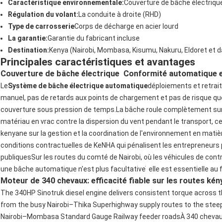
Caractéristique environnementale:
Couverture de bâche électriq
Régulation du volant:
La conduite à droite (RHD)
Type de carrosserie
Corps de décharge en acier lourd
La garantie:
Garantie du fabricant incluse
Destination:
Kenya (Nairobi, Mombasa, Kisumu, Nakuru, Eldoret et d
Principales caractéristiques et avantages
Couverture de bâche électrique ️ Conformité automatique e
Le
Système de bâche électrique automatique
déploiements et retraits
manuel, pas de retards aux points de chargement et pas de risque que
couverture sous pression de temps.La bâche roule complètement sur 
matériau en vrac contre la dispersion du vent pendant le transport, ce
kenyane sur la gestion et la coordination de l'environnement en mati
conditions contractuelles de KeNHA qui pénalisent les entrepreneurs 
publiquesSur les routes du comté de Nairobi, où les véhicules de cont
une bâche automatique n'est plus facultative ̇ elle est essentielle a
Moteur de 340 chevaux: efficacité fiable sur les routes ké
The 340HP Sinotruk diesel engine delivers consistent torque across th
from the busy Nairobi–Thika Superhighway supply routes to the steep g
Nairobi–Mombasa Standard Gauge Railway feeder roadsÀ 340 chevaux, 