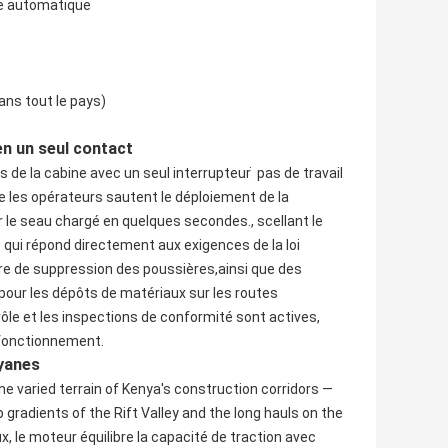
ue automatique
ans tout le pays)
n un seul contact
 de la cabine avec un seul interrupteur ̇ pas de travail
 les opérateurs sautent le déploiement de la
le seau chargé en quelques secondes., scellant le
 qui répond directement aux exigences de la loi
ère de suppression des poussières,ainsi que des
pour les dépôts de matériaux sur les routes
rôle et les inspections de conformité sont actives,
u fonctionnement.
nyanes
e varied terrain of Kenya's construction corridors —
radients of the Rift Valley and the long hauls on the
le moteur équilibre la capacité de traction avec