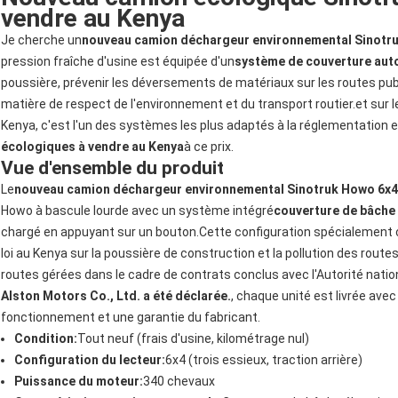
vendre au Kenya
Je cherche un
nouveau camion déchargeur environnemental Sinotr
pression fraîche d'usine est équipée d'un
système de couverture aut
poussière, prévenir les déversements de matériaux sur les routes pu
matière de respect de l'environnement et du transport routier.et sur l
Kenya, c'est l'un des systèmes les plus adaptés à la réglementation et
écologiques à vendre au Kenya
à ce prix.
Vue d'ensemble du produit
Le
nouveau camion déchargeur environnemental Sinotruk Howo 6x
Howo à bascule lourde avec un système intégré
couverture de bâche 
chargé en appuyant sur un bouton.Cette configuration spécialement con
loi au Kenya sur la poussière de construction et la pollution des routes
routes gérées dans le cadre de contrats conclus avec l'Autorité nati
Alston Motors Co., Ltd. a été déclarée.
, chaque unité est livrée av
fonctionnement et une garantie du fabricant.
Condition:
Tout neuf (frais d'usine, kilométrage nul)
Configuration du lecteur:
6x4 (trois essieux, traction arrière)
Puissance du moteur:
340 chevaux