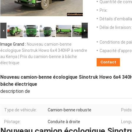
Quantité de com
Prix:
Détails d'emballa
Délai de livraison:
Conditions de pa
Image Grand :
Nouveau camion-benne
écologique Sinotruk Howo 6x4 340HP à vendre
Capacité d'appr
au Kenya | Prix du camion-benne à bâche
Contact
électrique
Nouveau camion-benne écologique Sinotruk Howo 6x4 340HP
bâche électrique
description de
Type de véhicule:
Camion-benne robuste
Poids
Pilotage:
Conduite à droite
Longu
Nouveau camion écologique Sinot