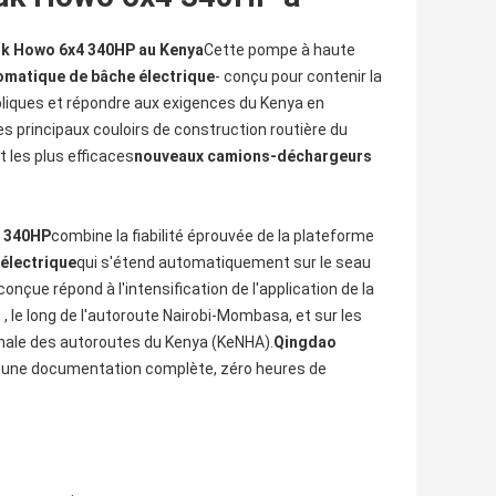
uk Howo 6x4 340HP au Kenya
Cette pompe à haute
omatique de bâche électrique
- conçu pour contenir la
bliques et répondre aux exigences du Kenya en
es principaux couloirs de construction routière du
 les plus efficaces
nouveaux camions-déchargeurs
4 340HP
combine la fiabilité éprouvée de la plateforme
électrique
qui s'étend automatiquement sur le seau
çue répond à l'intensification de l'application de la
 , le long de l'autoroute Nairobi-Mombasa, et sur les
onale des autoroutes du Kenya (KeNHA).
Qingdao
ec une documentation complète, zéro heures de