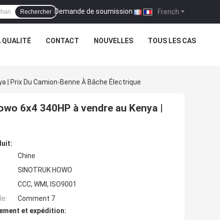
Demande de soumission
|
French
Rechercher
 QUALITÉ
CONTACT
NOUVELLES
TOUS LES CAS
 | Prix Du Camion-Benne À Bâche Électrique
wo 6x4 340HP à vendre au Kenya |
uit:
Chine
SINOTRUK HOWO
CCC, WMI, ISO9001
e:
Comment 7
ement et expédition: