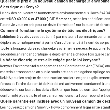
Quel est le prix d'un nouveau camion déchargeur environ
électrique au Kenya?
Le prix des nouveaux détournements environnementaux Howo 6x4 34
entre
USD 40 000 $ et 47 000 $ CIF Mombasa
, selon les spécification
l'usine.
Je vous en prie.
pour un devis ferme basé sur la quantité de vot
Comment fonctionne le système de bâches électriques?
Le
bâches électriques
est actionné par moteur et commandé par un inte
déploie automatiquement à partir d'un boîtier situé à l'avant du corps 
toute la longueur du seau chargéLe système ne nécessite aucun eff
secondes.en rendant pratique le déploiement à chaque fois que le ca
La bâche électrique est-elle exigée par la loi kenyane?
Kenya's Environmental Management and Coordination Act (EMCA) and th
materials transported on public roads are secured against spillage a
KeNHA pour les projets de construction routière exigent explicitemen
forces de l'ordre du comté de Nairobi ont activement condamné à u
découverts sur les routes de la ville.Bien que tous les comtés n'appl
conformité plus stricte et ce camion est construit pour répondre à c
Quelle garantie est incluse avec un nouveau camion de dé
Les nouveaux camions Sinotruk Howo comprennent le
garantie stand