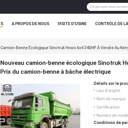
TS
A PROPOS DE NOUS
VISITE D'USINE
CONTRÔLE DE LA
Camion-Benne Écologique Sinotruk Howo 6x4 340HP À Vendre Au Kenya
Nouveau camion-benne écologique Sinotruk Ho
Prix du camion-benne à bâche électrique
Détails sur le prod
Lieu d'origine:
Nom de marque:
Certification:
Numéro de modèl
Conditions de pai