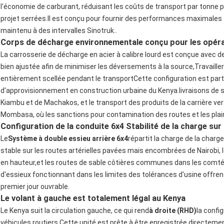
l'économie de carburant, réduisant les coûts de transport par tonne p
projet serrées.Il est conçu pour fournir des performances maximales t
maintenu à des intervalles Sinotruk..
Corps de décharge environnementale conçu pour les opéra
La carrosserie de décharge en acier à calibre lourd est conçue avec de
bien ajustée afin de minimiser les déversements à la source,Travaill
entièrement scellée pendant le transportCette configuration est par
d'approvisionnement en construction urbaine du Kenya.livraisons de 
Kiambu et de Machakos, et le transport des produits de la carrière v
Mombasa, où les sanctions pour contamination des routes et les pla
Configuration de la conduite 6x4 Stabilité de la charge sur
Le
Système à double essieu arrière 6x4
répartit la charge de la charg
stable sur les routes artérielles pavées mais encombrées de Nairobi, 
en hauteur,et les routes de sable côtières communes dans les comté
d'essieux fonctionnant dans les limites des tolérances d'usine offre
premier jour ouvrable.
Le volant à gauche est totalement légal au Kenya
Le Kenya suit la circulation gauche, ce qui rend
à droite (RHD)
la config
véhicules routiers.Cette unité est prête à être enregistrée directemen