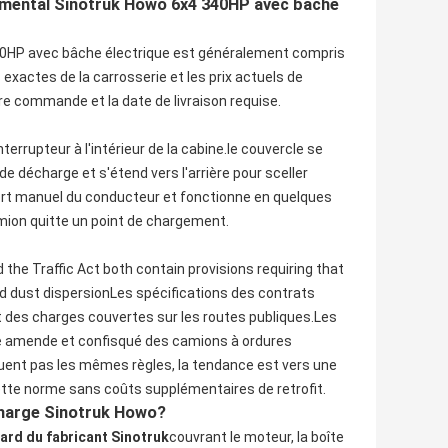
nemental Sinotruk Howo 6x4 340HP avec bâche
0HP avec bâche électrique est généralement compris
s exactes de la carrosserie et les prix actuels de
re commande et la date de livraison requise.
rrupteur à l'intérieur de la cabine.le couvercle se
de décharge et s'étend vers l'arrière pour sceller
ort manuel du conducteur et fonctionne en quelques
mion quitte un point de chargement.
e Traffic Act both contain provisions requiring that
nd dust dispersionLes spécifications des contrats
t des charges couvertes sur les routes publiques.Les
ne amende et confisqué des camions à ordures
iquent pas les mêmes règles, la tendance est vers une
ette norme sans coûts supplémentaires de retrofit.
charge Sinotruk Howo?
ard du fabricant Sinotruk
couvrant le moteur, la boîte