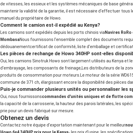
de vitesses, les essieux et les systèmes mécaniques de base génér
maintenir la validité de la garantie, il est nécessaire d'effectuer tou
manuel du propriétaire de Howo.
Comment le camion est-il expédié au Kenya?
Les camions sont expédiés depuis les ports chinois via
Navires RoRo 
Mombasa
Nous fournissons l'ensemble complet des documents requis 
dédouanementcertificat de conformité, liste d'emballage et certificat 
Les pièces de rechange de Howo 340HP sont-elles disponi
Oui, les camions Sinotruk Howo sont largement utilisés au Kenya et les
d'embrayage, les composants de freinage,Les distributeurs de la zon
produits de consommation pour moteurs.Le moteur de la série WD615
commune de 371 ch, élargissant encore la disponibilité des pièces dan
Puis-je commander plusieurs unités ou personnaliser les s
Oui, nous fournissons
commandes d'unités uniques et de flotte com
la capacité de la carrosserie, la hauteur des parois latérales, les spéci
prie.
pour un devis fabriqué sur mesure.
Obtenez un devis
Contactez notre équipe d'exportation maintenant pour le meilleur
nou
Howo 6x4 340HP prix pour le Kenya
- les prix d'usine, les spécificatio