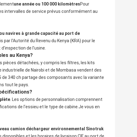
alement
une année ou 100 000 kilomètres
Pour
s les intervalles de service prévus conformément au
ou navires à grande capacité au port de
par l'Autorité du Revenu du Kenya (KRA) pour le
d'inspection de l'usine.
bles au Kenya?
 pièces détachées, y compris les filtres, les kits
e industrielle de Nairobi et de Mombasa vendent des
 de 340 ch partage des composants avec la variante
s tout le pays.
pécifications?
plète
. Les options de personnalisation comprennent
fications de l'essieu et le type de cabine.
Je vous en
veau camion déchargeur environnemental Sinotruk
ns disponibles et les horaires de livraison CIF au port de