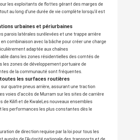
our les exploitants de flottes gérant des marges de
out au long d'une durée de vie complète lorsqu'il est
tions urbaines et périurbaines
s parois latérales surélevées et une trappe arrière
er en combinaison avec la bâche pour créer une charge
ticulièrement adaptée aux chaînes
sable dans les zones résidentielles des comtés de
ers les zones de développement portuaire de
intes de la communauté sont fréquentes.
 toutes les surfaces routières
e sur quatre pneus arrière, assurant une traction
les voies d'accès de Murram sur les sites de carrière
s de Kilifi et de KwaleLes nouveaux ensembles
nt les performances les plus constantes dès le
uration de direction requise par la loi pour tous les
t auprès de l'Autorité nationale des transports et de