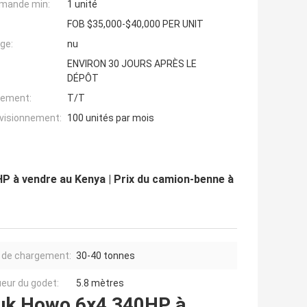
mande min:
1 unité
FOB $35,000-$40,000 PER UNIT
ge:
nu
ENVIRON 30 JOURS APRÈS LE
DÉPÔT
iement:
T/T
ovisionnement:
100 unités par mois
 à vendre au Kenya | Prix du camion-benne à
 de chargement:
30-40 tonnes
eur du godet:
5.8 mètres
ruk Howo 6x4 340HP à