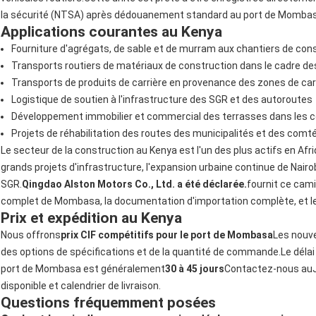
la sécurité (NTSA) après dédouanement standard au port de Momba
Applications courantes au Kenya
Fourniture d'agrégats, de sable et de murram aux chantiers de con
Transports routiers de matériaux de construction dans le cadre de
Transports de produits de carrière en provenance des zones de carr
Logistique de soutien à l'infrastructure des SGR et des autoroutes
Développement immobilier et commercial des terrasses dans les c
Projets de réhabilitation des routes des municipalités et des comt
Le secteur de la construction au Kenya est l'un des plus actifs en Afr
grands projets d'infrastructure, l'expansion urbaine continue de Nairo
SGR.
Qingdao Alston Motors Co., Ltd. a été déclarée.
fournit ce cami
complet de Mombasa, la documentation d'importation complète, et le so
Prix et expédition au Kenya
Nous offrons
prix CIF compétitifs pour le port de Mombasa
Les nouve
des options de spécifications et de la quantité de commande.Le délai 
port de Mombasa est généralement
30 à 45 jours
Contactez-nous au
disponible et calendrier de livraison.
Questions fréquemment posées