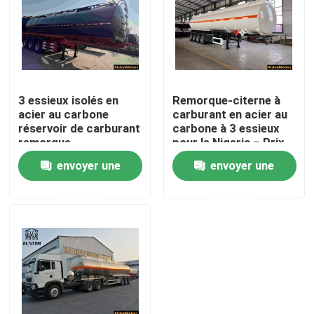
3 essieux isolés en
Remorque-citerne à
acier au carbone
carburant en acier au
réservoir de carburant
carbone à 3 essieux
remorque
pour le Nigeria – Prix
d'usine
envoyer une
envoyer une
demande
demande
Aperçu
Produits
A propos de nous