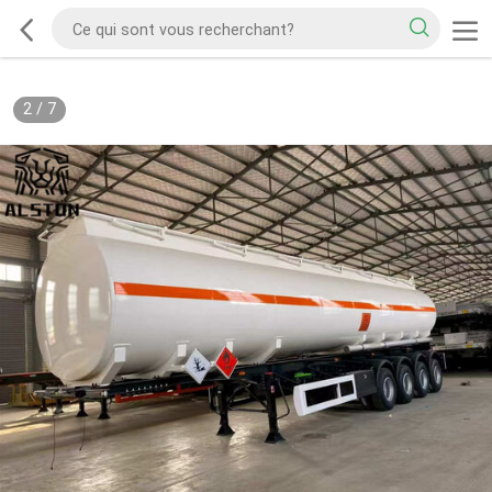
2
/
7