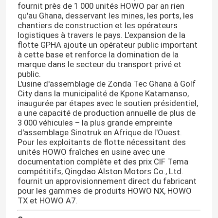
fournit près de 1 000 unités HOWO par an rien
qu'au Ghana, desservant les mines, les ports, les
chantiers de construction et les opérateurs
Visite d'usine
logistiques à travers le pays. L'expansion de la
flotte GPHA ajoute un opérateur public important
à cette base et renforce la domination de la
Contrôle de la qualité
marque dans le secteur du transport privé et
public.
L'usine d'assemblage de Zonda Tec Ghana à Golf
Contact
City dans la municipalité de Kpone Katamanso,
inaugurée par étapes avec le soutien présidentiel,
a une capacité de production annuelle de plus de
nouvelles
3 000 véhicules – la plus grande empreinte
d'assemblage Sinotruk en Afrique de l'Ouest.
Pour les exploitants de flotte nécessitant des
Tous les cas
unités HOWO fraîches en usine avec une
documentation complète et des prix CIF Tema
compétitifs, Qingdao Alston Motors Co., Ltd.
fournit un approvisionnement direct du fabricant
Le camion à ordures Howo
pour les gammes de produits HOWO NX, HOWO
TX et HOWO A7.
HOWO Tête de tracteur