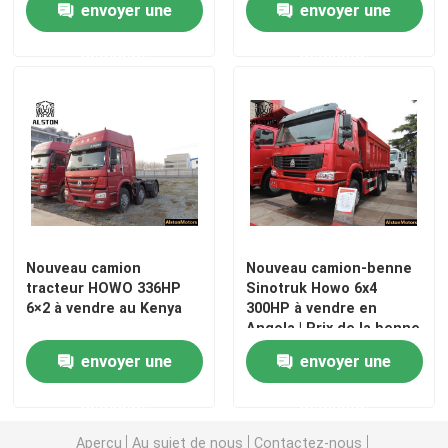
envoyer une
envoyer une
demande
demande
Nouveau camion
Nouveau camion-benne
tracteur HOWO 336HP
Sinotruk Howo 6x4
6×2 à vendre au Kenya
300HP à vendre en
Angola | Prix de la benne
de 5,4M
envoyer une
envoyer une
demande
demande
Aperçu
Au sujet de nous
Contactez-nous