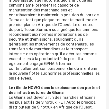
modernisation de l'autorité, déclarant que les
camions amélioreraient la capacité de
manutention des marchandises et
contribueraient à maintenir la position du port de
Tema en tant que plaque tournante maritime de
premier plan en Afrique de l'Ouest. Le directeur
du port, Tebon Zuma, a souligné que les camions
répondaient aux normes internationales de
sécurité et d'émissions, soulignant qu'ils
géreraient les mouvements de conteneurs, les
transferts de marchandises et le transport
interne – des opérations qu'il a décrites comme
essentielles à la productivité du port. Il a
également engagé GPHA à former
continuellement son personnel afin de maintenir
la nouvelle flotte aux normes professionnelles les
Aperçu
plus élevées.
Le rôle de HOWO dans la croissance des ports et
Produits
des infrastructures du Ghana
Le Ghana est devenu l'un des marchés africains
les plus actifs de Sinotruk. FET Auto, le principal
distributeur de Sinotruk en Afrique de l'Ouest,
A propos de nous