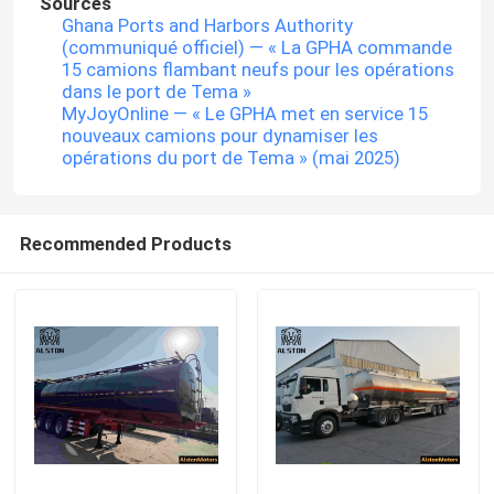
Sources
Ghana Ports and Harbors Authority
(communiqué officiel) — « La GPHA commande
Camion de fret HOWO
15 camions flambant neufs pour les opérations
dans le port de Tema »
MyJoyOnline — « Le GPHA met en service 15
Camion léger Howo
nouveaux camions pour dynamiser les
opérations du port de Tema » (mai 2025)
Trailer à décharger
Recommended Products
Remorque de réservoir de carburant
REMORQUE À PLATEAU
remorque à lit bas