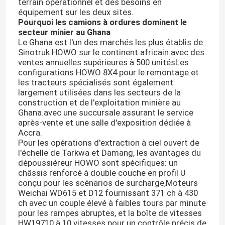
terrain opérationnel et des besoins en
équipement sur les deux sites.
Pourquoi les camions à ordures dominent le
secteur minier au Ghana
Le Ghana est l'un des marchés les plus établis de
Sinotruk HOWO sur le continent africain.avec des
ventes annuelles supérieures à 500 unitésLes
configurations HOWO 8X4 pour le remontage et
les tracteurs spécialisés sont également
largement utilisées dans les secteurs de la
construction et de l'exploitation minière au
Ghana.avec une succursale assurant le service
après-vente et une salle d'exposition dédiée à
Accra.
Pour les opérations d'extraction à ciel ouvert de
l'échelle de Tarkwa et Damang, les avantages du
Aperçu
dépoussiéreur HOWO sont spécifiques: un
châssis renforcé à double couche en profil U
conçu pour les scénarios de surcharge,Moteurs
Produits
Weichai WD615 et D12 fournissant 371 ch à 430
ch avec un couple élevé à faibles tours par minute
pour les rampes abruptes, et la boîte de vitesses
A propos de nous
HW19710 à 10 vitesses pour un contrôle précis de