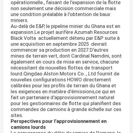
opérationnelle., faisant de l'expansion de la flotte
non seulement une décision commerciale mais
une condition préalable à l'obtention de baux
Camion de fret HOWO
miniers.
Au-delà de E&P, le pipeline minier du Ghana est en
expansion.Le projet aurifère Azumah Resources
Camion léger Howo
Black Volta  actuellement détenu par E&P suite à
une acquisition en septembre 2025  devrait
commencer sa production en 2027.D'autres
Trailer à décharger
mines de terrain vert, dont Cardinal Namdini, sont
également en cours de mise en service, chacune
nécessitant de nouvelles flottes de transport
Remorque de réservoir de carburant
lourd.Qingdao Alston Motors Co.., Ltd fournit de
nouvelles configurations HOWO directement
calibrées pour les profils de terrain du Ghana et
REMORQUE À PLATEAU
les exigences en matière d'émissions,ce qui en
fait un partenaire d'approvisionnement naturel
pour les gestionnaires de flotte qui planifient des
commandes de camions à grande échelle sur ces
remorque à lit bas
sites.
Perspectives pour l'approvisionnement en
camions lourds