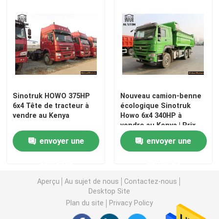
Sinotruk HOWO 375HP
Nouveau camion-benne
6x4 Tête de tracteur à
écologique Sinotruk
vendre au Kenya
Howo 6x4 340HP à
vendre au Kenya | Prix
du camion-benne à
envoyer une
envoyer une
bâche électrique
demande
demande
Aperçu
Au sujet de nous
Contactez-nous
Desktop Site
Plan du site
Privacy Policy