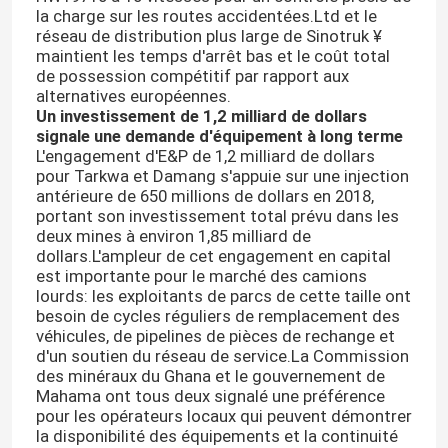
la charge sur les routes accidentées.Ltd et le
réseau de distribution plus large de Sinotruk ¥
maintient les temps d'arrêt bas et le coût total
Visite d'usine
de possession compétitif par rapport aux
alternatives européennes.
Un investissement de 1,2 milliard de dollars
Contrôle de la qualité
signale une demande d'équipement à long terme
L'engagement d'E&P de 1,2 milliard de dollars
pour Tarkwa et Damang s'appuie sur une injection
Contact
antérieure de 650 millions de dollars en 2018,
portant son investissement total prévu dans les
deux mines à environ 1,85 milliard de
nouvelles
dollars.L'ampleur de cet engagement en capital
est importante pour le marché des camions
lourds: les exploitants de parcs de cette taille ont
Tous les cas
besoin de cycles réguliers de remplacement des
véhicules, de pipelines de pièces de rechange et
d'un soutien du réseau de service.La Commission
Le camion à ordures Howo
des minéraux du Ghana et le gouvernement de
Mahama ont tous deux signalé une préférence
pour les opérateurs locaux qui peuvent démontrer
la disponibilité des équipements et la continuité
HOWO Tête de tracteur